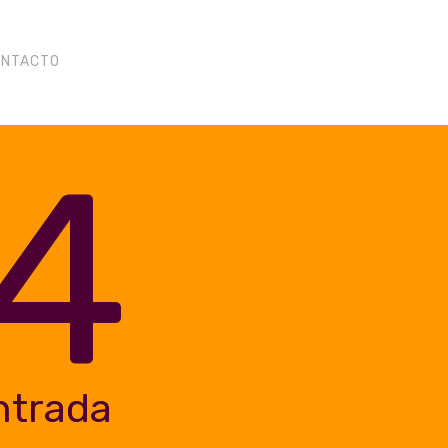
ONTACTO
4
ntrada