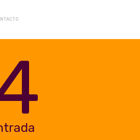
ONTACTO
4
ntrada