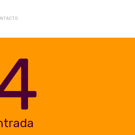
ONTACTO
4
ntrada