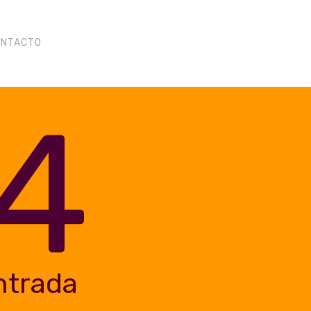
ONTACTO
4
ntrada