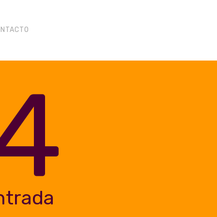
ONTACTO
4
ntrada